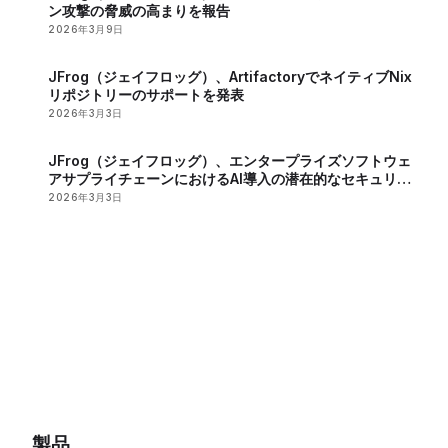
ン攻撃の脅威の高まりを報告
2026年3月9日
JFrog（ジェイフロッグ）、ArtifactoryでネイティブNix
リポジトリーのサポートを発表
2026年3月3日
JFrog（ジェイフロッグ）、エンタープライズソフトウェ
アサプライチェーンにおけるAI導入の潜在的なセキュリテ
ィーリスクを報告
2026年3月3日
製品