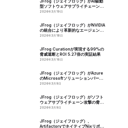
JFrog（ジェイフロッグ）がAI駆動
型ソフトウェアサプライチェーンの
セキュリティー確保のためのユニバ
2026年3月19日
ーサルMCPレジストリーを発表
JFrog（ジェイフロッグ）がNVIDIA
の統合により革新的なエージェント
スキルレジストリーをリリース
2026年3月18日
JFrog Curationが実現する99%の
脅威遮断とROI 5.27倍の実証結果
2026年3月16日
JFrog（ジェイフロッグ）がAzure
のMicrosoftソリューションパート
ナー認定を獲得
2026年3月9日
JFrog（ジェイフロッグ）がソフト
ウェアサプライチェーン攻撃の脅威
の高まりを報告
2026年3月9日
JFrog（ジェイフロッグ）、
ArtifactoryでネイティブNixリポジ