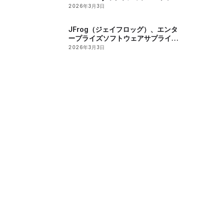
トリーのサポートを発表
2026年3月3日
JFrog（ジェイフロッグ）、エンタ
ープライズソフトウェアサプライチ
ェーンにおけるAI導入の潜在的なセ
2026年3月3日
キュリティーリスクを報告