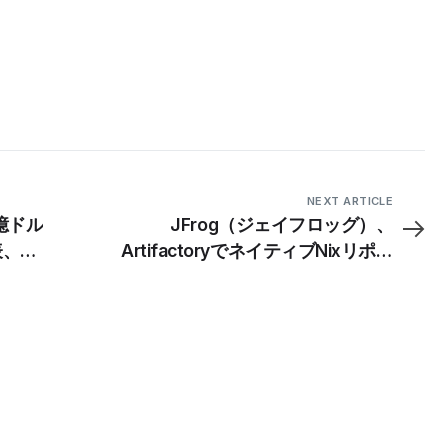
NEXT ARTICLE
億ドル
JFrog（ジェイフロッグ）、
表、長
ArtifactoryでネイティブNixリポジ
トリーのサポートを発表