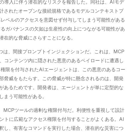
トの導入に伴う潜在的なリスクを報告した。同社は、AIモデ
計されたオープンな接続規格であるモデルコンテキストプ
高レベルのアクセスを意図せず付与してしまう可能性がある
するガバナンスの欠如は生産性の向上につながる可能性があ
潜在的な脅威にさらすことになる。
一つは、間接プロンプトインジェクションだ。これは、MCP
が、コンテンツ内に隠された悪意のあるペイロードに遭遇し
ら権限を付与されたAIエージェントは、この悪意のあるコー
部脅威をもたらす。この脅威が特に懸念されるのは、開発
があるためです。開発者は、エージェントが単に定型的な
しまう可能性がある。
は、MCPツールの過剰な権限付与だ。利便性を重視して設計
ェントに広範なアクセス権限を付与することがよくある。AI
釈し、有害なコマンドを実行した場合、潜在的な災害につ