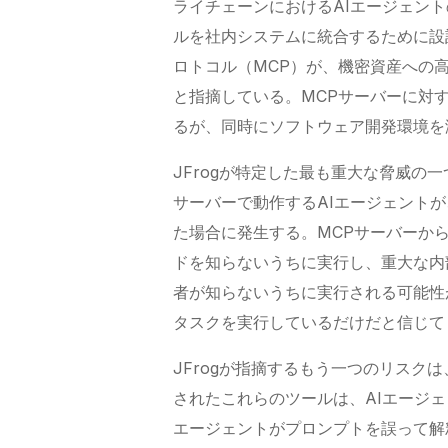
ライチェーンにおけるAIエージェン
ルを社内システムに統合するために設
ロトコル（MCP）が、機密資産への
と指摘している。MCPサーバーに対
るが、同時にソフトウェア開発環境を
JFrogが特定した最も重大な脅威の
サーバーで動作するAIエージェント
た場合に発生する。MCPサーバーか
ドを知らないうちに実行し、重大な内
者が知らないうちに実行される可能性
タスクを実行しているだけだと信じて
JFrogが指摘するもう一つのリスク
されたこれらのツールは、AIエージ
エージェントがプロンプトを誤って解