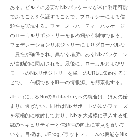
ある。ビルドに必要なNixパッケージが常に利用可能
であることを保証することで、プロキシーによる信
頼性を実現する。ファーストパーティーパッケージ
のローカルリポジトリーをきめ細かく制御できる。
フェデレーションリポジトリーによりグローバルな
一貫性が確保され、異なる場所にあるNixパッケージ
が自動的に同期される。最後に、ローカルおよびリ
モートのNixリポジトリーを単一のURLに集約するこ
とで、「信頼できる唯一の情報源」を簡素化する。
JFrogによるNixのArtifactoryへの統合は、ほんの始
まりに過ぎない。同社はNixサポートの次のフェーズ
を積極的に検討しており、Nixを大規模に導入する組
織のセキュリティーと信頼性の向上に重点を置いて
いる。目標は、JFrogプラットフォームの機能をNix