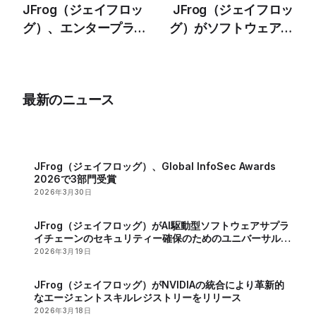
JFrog（ジェイフロッ
JFrog（ジェイフロッ
グ）、エンタープライ
グ）がソフトウェアサ
ズソフトウェアサプラ
プライチェーン攻撃の
イチェーンにおけるAI
脅威の高まりを報告
導入の潜在的なセキュ
最新のニュース
リティーリスクを報告
JFrog（ジェイフロッグ）、Global InfoSec Awards
2026で3部門受賞
2026年3月30日
JFrog（ジェイフロッグ）がAI駆動型ソフトウェアサプラ
イチェーンのセキュリティー確保のためのユニバーサル
MCPレジストリーを発表
2026年3月19日
JFrog（ジェイフロッグ）がNVIDIAの統合により革新的
なエージェントスキルレジストリーをリリース
2026年3月18日