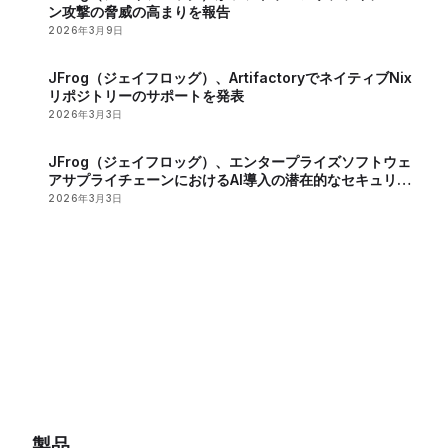
ン攻撃の脅威の高まりを報告
2026年3月9日
JFrog（ジェイフロッグ）、ArtifactoryでネイティブNix
リポジトリーのサポートを発表
2026年3月3日
JFrog（ジェイフロッグ）、エンタープライズソフトウェ
アサプライチェーンにおけるAI導入の潜在的なセキュリテ
ィーリスクを報告
2026年3月3日
製品