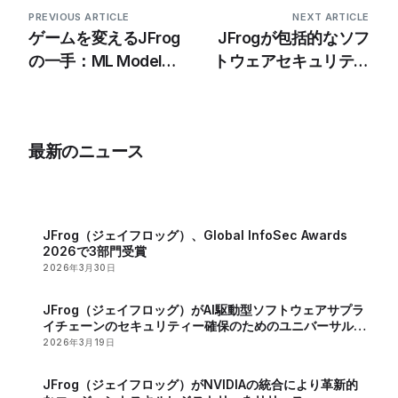
PREVIOUS ARTICLE
NEXT ARTICLE
ゲームを変えるJFrog
JFrogが包括的なソフ
の一手：ML Model
トウェアセキュリティ
Managementの統合
ーとDevOpsソリュー
ションを導入
最新のニュース
JFrog（ジェイフロッグ）、Global InfoSec Awards
2026で3部門受賞
2026年3月30日
JFrog（ジェイフロッグ）がAI駆動型ソフトウェアサプラ
イチェーンのセキュリティー確保のためのユニバーサル
MCPレジストリーを発表
2026年3月19日
JFrog（ジェイフロッグ）がNVIDIAの統合により革新的