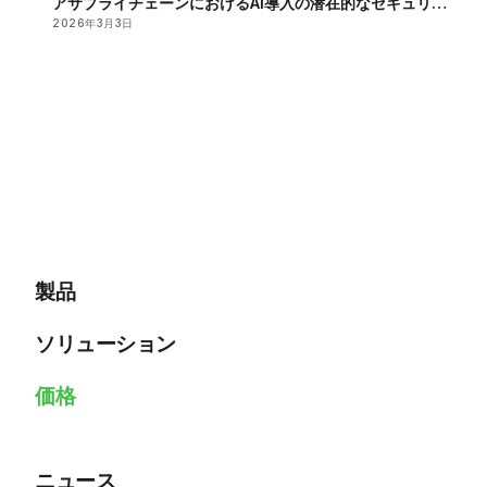
アサプライチェーンにおけるAI導入の潜在的なセキュリテ
ィーリスクを報告
2026年3月3日
製品
ソリューション
価格
ニュース