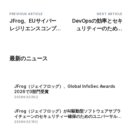
PREVIOUS ARTICLE
NEXT ARTICLE
JFrog、EUサイバー
DevOpsの効率とセキ
レジリエンスコンプラ
ュリティーのために
イアンスのために
GitHubと連携する
Connectを強化
JFrogウェビナー
最新のニュース
JFrog（ジェイフロッグ）、Global InfoSec Awards
2026で3部門受賞
2026年3月30日
JFrog（ジェイフロッグ）がAI駆動型ソフトウェアサプラ
イチェーンのセキュリティー確保のためのユニバーサル
MCPレジストリーを発表
2026年3月19日