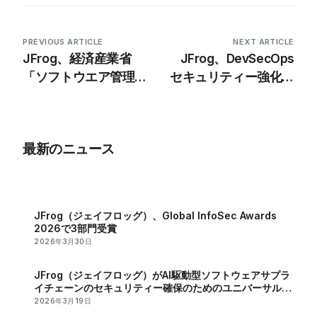
PREVIOUS ARTICLE
NEXT ARTICLE
JFrog、経済産業省
JFrog、DevSecOps
「ソフトウエア管理に
セキュリティー強化の
向けたSBOMの導入に
ためのランタイムを発
関する手引き
表
Ver2.0」対応日本語
最新のニュース
ウェビナーを開催
JFrog（ジェイフロッグ）、Global InfoSec Awards
2026で3部門受賞
2026年3月30日
JFrog（ジェイフロッグ）がAI駆動型ソフトウェアサプラ
イチェーンのセキュリティー確保のためのユニバーサル
MCPレジストリーを発表
2026年3月19日