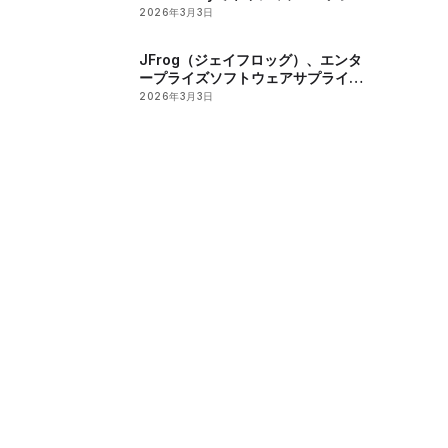
トリーのサポートを発表
2026年3月3日
JFrog（ジェイフロッグ）、エンタ
ープライズソフトウェアサプライチ
ェーンにおけるAI導入の潜在的なセ
2026年3月3日
キュリティーリスクを報告