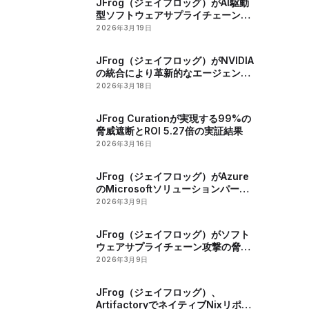
JFrog（ジェイフロッグ）がAI駆動
型ソフトウェアサプライチェーンの
セキュリティー確保のためのユニバ
2026年3月19日
ーサルMCPレジストリーを発表
JFrog（ジェイフロッグ）がNVIDIA
の統合により革新的なエージェント
スキルレジストリーをリリース
2026年3月18日
JFrog Curationが実現する99%の
脅威遮断とROI 5.27倍の実証結果
2026年3月16日
JFrog（ジェイフロッグ）がAzure
のMicrosoftソリューションパート
ナー認定を獲得
2026年3月9日
JFrog（ジェイフロッグ）がソフト
ウェアサプライチェーン攻撃の脅威
の高まりを報告
2026年3月9日
JFrog（ジェイフロッグ）、
ArtifactoryでネイティブNixリポジ