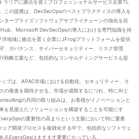
ストラリアに拠点を置くプロフェッショナルサービス企業TL
した。この提携は、DevSecOpsのベストプラクティスの導入を
ンタープライズソフトウェアサプライチェーンの強化を目
b、Microsoft DevSecOpsの導入における専門知識を持
ジア太平洋地域に拠点を置く企業にJFrogプラットフォームを提供
守、ガバナンス、サイバーセキュリティー、リスク管理、
行戦略立案など、包括的なコンサルティングサービスも提
ートナーシップは、APAC市場における自動化、セキュリティー、そ
スの推進を期待させる。市場が成熟するにつれ、特にAIと
Consultingの共同の取り組みは、お客様がイノベーションと
来を見据えたソリューションを構築することを可能にす
veryOpsの重要性の高まりという文脈において特に重要
トウェア開発プロセスを複雑化する中で、包括的なソフトウェ
るEveryOpsはますます重要になっている。