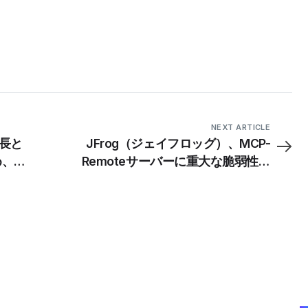
NEXT ARTICLE
成長と
JFrog（ジェイフロッグ）、MCP-
め、
Remoteサーバーに重大な脆弱性を
ス担当
発見、セキュリティー修正をリリー
ス