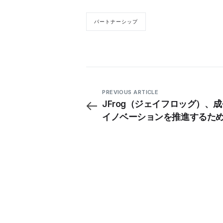
パートナーシップ
PREVIOUS ARTICLE
JFrog（ジェイフロッグ）、
イノベーションを推進するた
Sunny Rao氏をAPACセール
上級副社長に任命