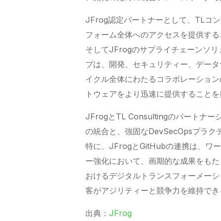
JFrog認定パートナーとして、TLコ
フォーム全体へのアクセスを提供する
そしてJFrogのサプライチェーンソ
プは、開発、セキュリティー、データ
イクル全体にわたるコラボレーション
トウェアをより迅速に提供することを
JFrogとTL Consultingの
の統合と、強固なDevSecOpsプ
特に、JFrogとGitHubの連携は
ー強化において、画期的な成果をもた
おけるデジタルトランスフォーメーシ
客がアジリティーと競争力を維持でき
出典：
JFrog