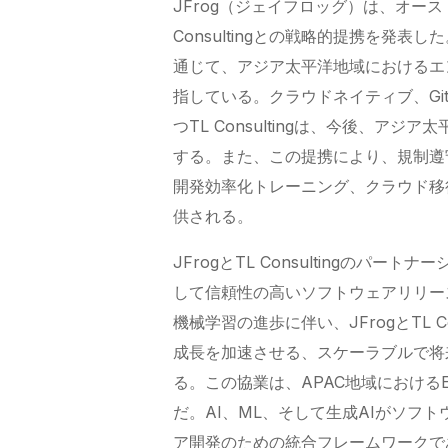
JFrog（ジェイフロッグ）は、オー
Consultingとの戦略的提携を発表
通じて、アジア太平洋地域におけるエ
指している。クラウドネイティブ、GitHu
つTL Consultingは、今後、ア
する。また、この提携により、規制遵
開発効率化トレーニング、クラウド移
供される。
JFrogとTL Consultingのパ
して信頼性の高いソフトウェアリリー
機械学習の進歩に伴い、JFrogとTL 
成長を加速させる、スケーラブルで将
る。この協業は、APAC地域におけるE
だ。AI、ML、そして生成AIがソフ
ア開発のための統合フレームワークであ