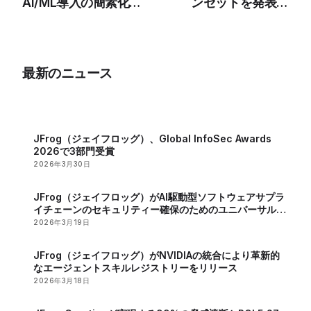
AI/ML導入の簡素化に
ンセットを発表、
関するウェビナーを共
Maven Centralにリダ
催
イレクト
最新のニュース
JFrog（ジェイフロッグ）、Global InfoSec Awards
2026で3部門受賞
2026年3月30日
JFrog（ジェイフロッグ）がAI駆動型ソフトウェアサプラ
イチェーンのセキュリティー確保のためのユニバーサル
MCPレジストリーを発表
2026年3月19日
JFrog（ジェイフロッグ）がNVIDIAの統合により革新的
なエージェントスキルレジストリーをリリース
2026年3月18日