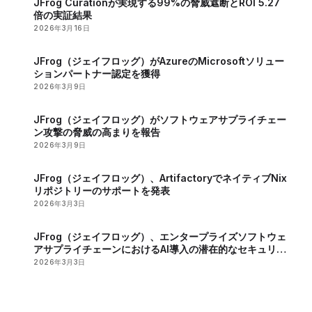
JFrog Curationが実現する99%の脅威遮断とROI 5.27
倍の実証結果
2026年3月16日
JFrog（ジェイフロッグ）がAzureのMicrosoftソリュー
ションパートナー認定を獲得
2026年3月9日
JFrog（ジェイフロッグ）がソフトウェアサプライチェー
ン攻撃の脅威の高まりを報告
2026年3月9日
JFrog（ジェイフロッグ）、ArtifactoryでネイティブNix
リポジトリーのサポートを発表
2026年3月3日
JFrog（ジェイフロッグ）、エンタープライズソフトウェ
アサプライチェーンにおけるAI導入の潜在的なセキュリテ
ィーリスクを報告
2026年3月3日